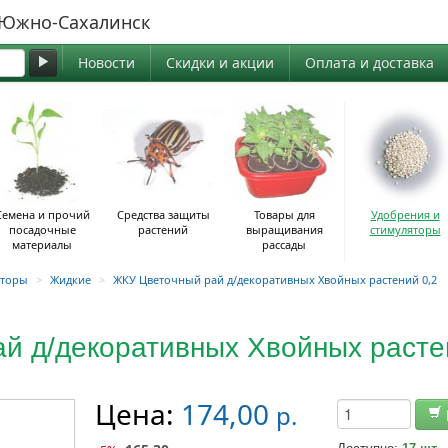
жно-Сахалинск
Новости
Скидки и акции
Оплата и доставка
Семена и прочий
Средства защиты
Товары для
Удобрения и
посадочные
растений
выращивания
стимуляторы
материалы
рассады
яторы
>
Жидкие
>
ЖКУ Цветочный рай д/декоративных Хвойных растений 0,2
й д/декоративных Хвойных расте
Цена:
174,00
р.