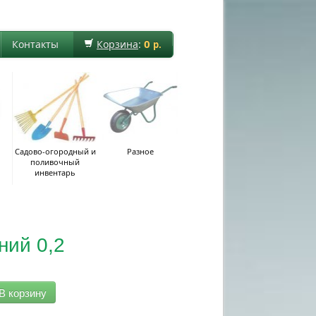
0
Контакты
Корзина
:
р.
Садово-огородный и
Разное
поливочный
инвентарь
ний 0,2
В корзину