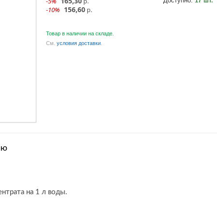
165,30
-5%
р.
Доступно:
17 шт.
156,60
-10%
р.
Товар в наличии на складе.
См.
условия доставки
.
ию
нтрата на 1 л воды.