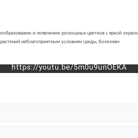
ообразованию и появлению роскошных цветков с яркой окрас
 растений неблагоприятным условиям среды, болезням
https://youtu.be/5m0u9unOEKA