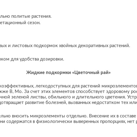
льно политые растения.
гетационный сезон.
вых и листовых подкормок хвойных декоративных растений.
ком для удобства дозировки.
Жидкие подкормки «Цветочный рай»
оэффективных, легкодоступных для растений микроэлементов –
акже B, Mo. За счет этих элементов способствует здоровому ро
чной зеленой листвы, обильного и длительного цветения. Уст
дотвращает развитие болезней, вызванных недостатком тех и
ельно вносить микроэлементы отдельно. Внесение их в состав
 они содержатся в физиологически выверенных пропорциях, нет 