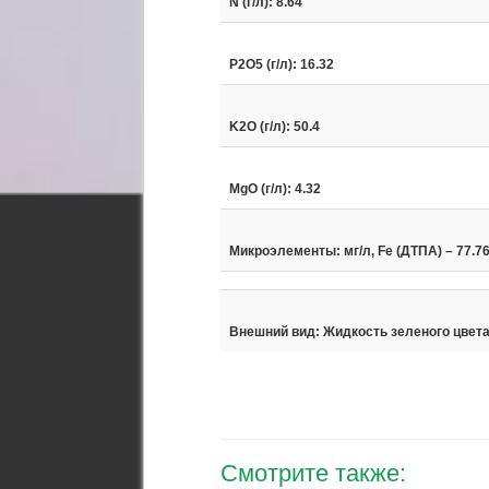
N (г/л): 8.64
P2O5 (г/л): 16.32
K2O (г/л): 50.4
MgO (г/л): 4.32
Микроэлементы: мг/л, Fe (ДТПА) – 77.76; 
Внешний вид: Жидкость зеленого цвет
Смотрите также: