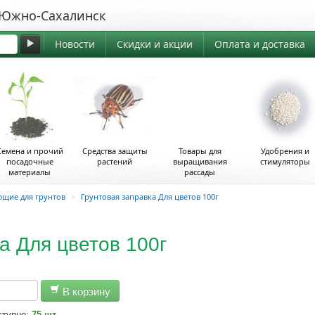
жно-Сахалинск
Новости
Скидки и акции
Оплата и доставка
Семена и прочий
Средства защиты
Товары для
Удобрения и
посадочные
растений
выращивания
стимуляторы
материалы
рассады
ющие для грунтов
>
Грунтовая заправка Для цветов 100г
а Для цветов 100г
В корзину
ступно:
75 шт.