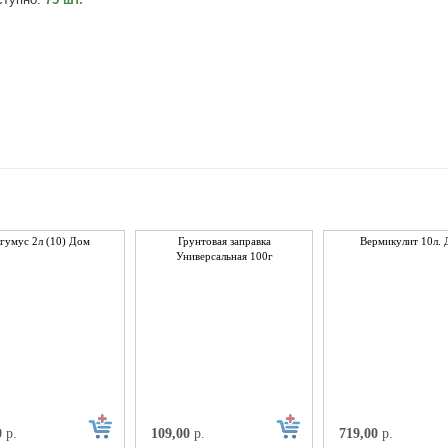
гумус 2л (10) Дом
Грунтовая заправка
Вермикулит 10л. 
Универсальная 100г
0
р.
109,00
р.
719,00
р.