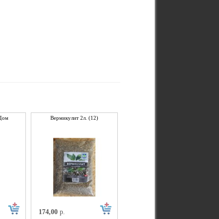
Дом
Вермикулит 2л. (12)
174,00
р.