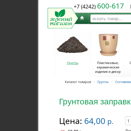
600-617
+7 (4242)
Ю
Грунты
Пластиковые,
керамические
изделия и декор
Каталог товаров
>
Грунты
>
Составля
Грунтовая заправк
Цена:
64,00
р.
До