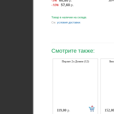
60,80
-5%
р.
57,60
-10%
р.
Товар в наличии на складе.
См.
условия доставки
.
Смотрите также:
Перлит 2л Домен (12)
Био
119,00
р.
152,0