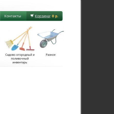
0
Контакты
Корзина
:
р.
Садово-огородный и
Разное
поливочный
инвентарь