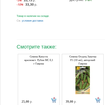
35,15
-5%
р.
33,30
-10%
р.
Товар в наличии на складе.
См.
условия доставки
.
Смотрите также:
Семена Капуста
Семена Огурец Заначка
краснокоч. Рубин МС 0,1
F1 (10 шт), авторский
г Гавриш
Гавриш
25,00
р.
39,00
р.