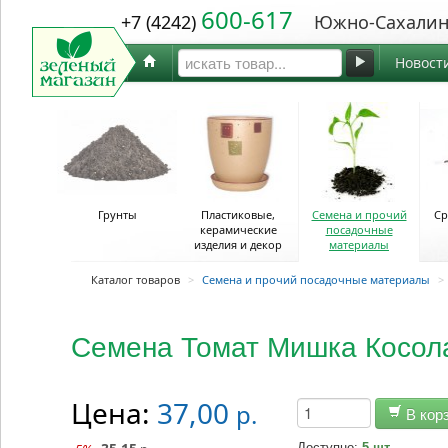
600-617
+7 (4242)
Южно-Сахалин
Новост
Грунты
Пластиковые,
Семена и прочий
Ср
керамические
посадочные
изделия и декор
материалы
Каталог товаров
>
Семена и прочий посадочные материалы
>
Семена Томат Мишка Косол
Цена:
37,00
р.
В кор
Доступно:
5 шт.