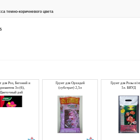
са темно-коричневого цвета
5
т для Роз, Бегоний и
Грунт для Орхидей
Грунт для Розы п/эт
ризантем 3л (6),
(субстрат) 2,5л
5л. БИУД
Цветочный рай