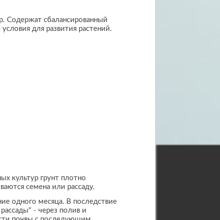
ур. Содержат сбалансированный
условия для развития растений.
ых культур грунт плотно
иваются семена или рассаду.
ние одного месяца. В последствие
ассады" - через полив и
ности почвы с последующим