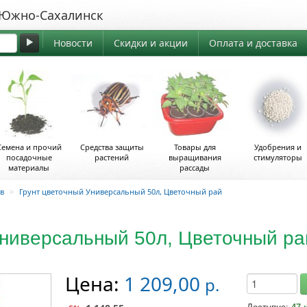
жно-Сахалинск
Новости
Скидки и акции
Оплата и доставка
Семена и прочий
Средства защиты
Товары для
Удобрения и
посадочные
растений
выращивания
стимуляторы
материалы
рассады
в
>
Грунт цветочный Универсальный 50л, Цветочный рай
Универсальный 50л, Цветочный ра
Цена:
1 209,00
р.