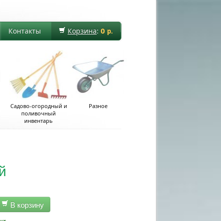
0
Контакты
Корзина
:
р.
Садово-огородный и
Разное
поливочный
инвентарь
й
В корзину