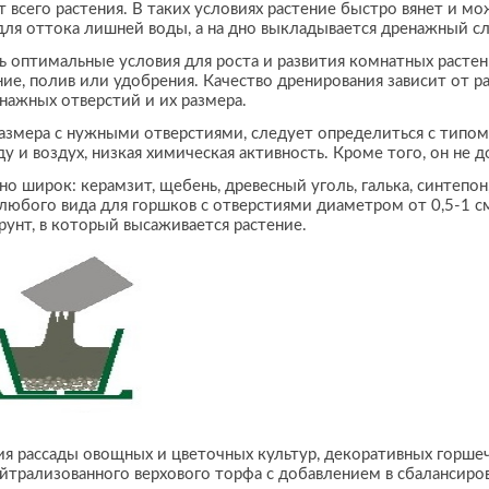
т всего растения. В таких условиях растение быстро вянет и м
для оттока лишней воды, а на дно выкладывается дренажный сл
ь оптимальные условия для роста и развития комнатных растен
ние, полив или удобрения. Качество дренирования зависит от 
енажных отверстий и их размера.
змера с нужными отверстиями, следует определиться с типом 
у и воздух, низкая химическая активность. Кроме того, он не д
о широк: керамзит, щебень, древесный уголь, галька, синтепон
любого вида для горшков с отверстиями диаметром от 0,5-1 см
грунт, в который высаживается растение.
я рассады овощных и цветочных культур, декоративных горше
нейтрализованного верхового торфа с добавлением в сбалансир