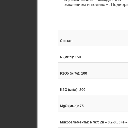
рыхлением и поливом. Подкорм
Состав
N (мг/л): 150
P2O5 (мг/л): 100
K2O (мг/л): 200
MgO (мг/л): 75
Микроэлементы: мг/кг: Zn – 0.2-0.3; Fe – 0.