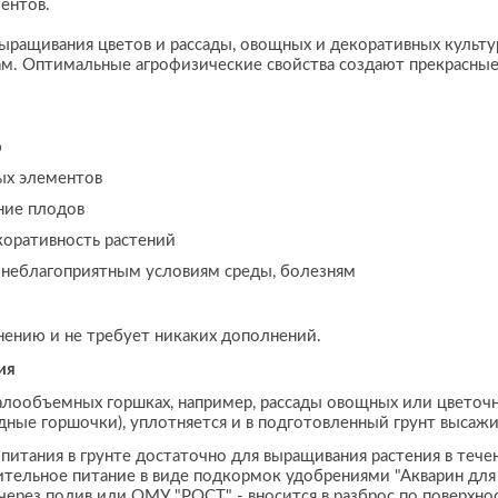
ентов.
ыращивания цветов и рассады, овощных и декоративных культ
м. Оптимальные агрофизические свойства создают прекрасные 
ю
ых элементов
ние плодов
оративность растений
 неблагоприятным условиям среды, болезням
нению и не требует никаких дополнений.
ия
лообъемных горшках, например, рассады овощных или цветочн
адные горшочки), уплотняется и в подготовленный грунт высаж
итания в грунте достаточно для выращивания растения в тече
ельное питание в виде подкормок удобрениями "Акварин для р
- через полив или ОМУ "РОСТ" - вносится в разброс по поверх