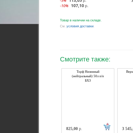
113,05
-5%
р.
107,10
-10%
р.
Товар в наличии на складе.
См.
условия доставки
.
Смотрите также:
Торф Низинный
Верм
(нейтральный) 50л п/п
БХЗ
825,00
р.
3 545