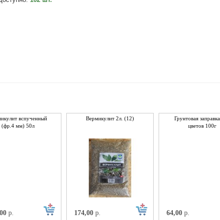
икулит вспученный
Вермикулит 2л. (12)
Грунтовая заправк
(фр.4 мм) 50л
цветов 100г
,00
р.
174,00
р.
64,00
р.