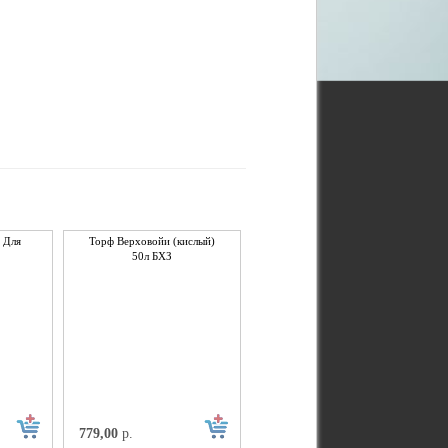
а Для
Торф Верховойи (кислый)
50л БХЗ
779,00
р.