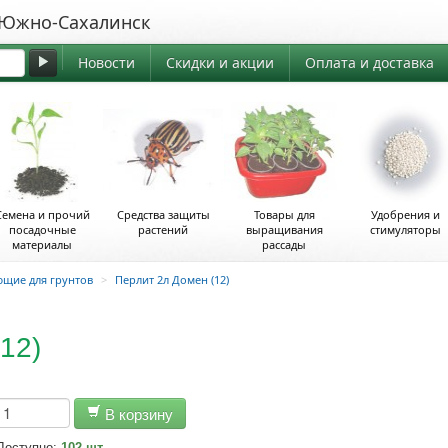
жно-Сахалинск
Новости
Скидки и акции
Оплата и доставка
Семена и прочий
Средства защиты
Товары для
Удобрения и
посадочные
растений
выращивания
стимуляторы
материалы
рассады
ющие для грунтов
>
Перлит 2л Домен (12)
12)
В корзину
Доступно:
102 шт.