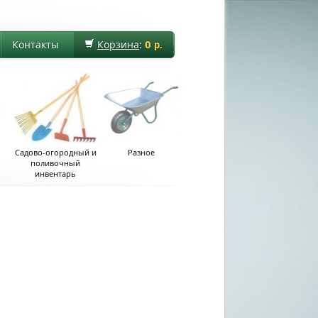
0
Контакты
Корзина
:
р.
Садово-огородный и
Разное
поливочный
инвентарь