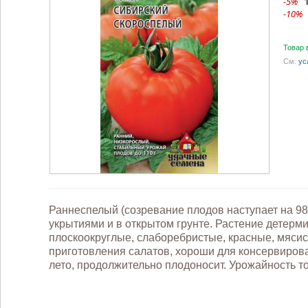
-5%
-10%
Товар 
См.
ус
Раннеспелый (созревание плодов наступает на 9
укрытиями и в открытом грунте. Растение детерми
плоскоокруглые, слаборебристые, красные, мясис
приготовления салатов, хороши для консервирова
лето, продолжительно плодоносит. Урожайность то