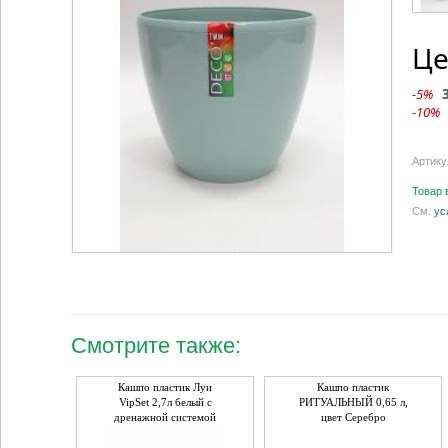
Це
-5%
-10%
Артику
Товар 
См.
ус
Смотрите также:
Кашпо пластик Луи
Кашпо пластик
VipSet 2,7л белый с
РИТУАЛЬНЫЙ 0,65 л,
дренажной системой
цвет Серебро