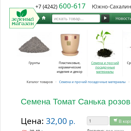
600-617
+7 (4242)
Южно-Сахалин
Новост
Грунты
Пластиковые,
Семена и прочий
Ср
керамические
посадочные
изделия и декор
материалы
Каталог товаров
>
Семена и прочий посадочные материалы
>
Семена Томат Санька розов
Цена:
32,00
р.
В кор
Доступно:
под заказ