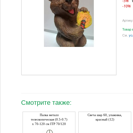
-5%
-10%
Артику
Товар 
См.
ус
Смотрите также:
Палка металл
Свеча шар 60, упаковка,
телескопическая (0.5-0.7)
красный (12)
x 70-120 см ITP 70/120